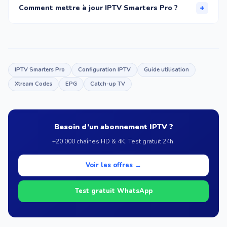
contenus sont streamés en temps réel depuis les serveurs
+
Comment mettre à jour IPTV Smarters Pro ?
de votre fournisseur IPTV.
Sur Android/iOS, via le store correspondant. Sur Fire Stick,
retéléchargez l’APK depuis
iptvsmarters.com
via
Downloader. Sur PC/Mac, téléchargez le nouvel installateur
depuis le site officiel.
IPTV Smarters Pro
Configuration IPTV
Guide utilisation
Xtream Codes
EPG
Catch-up TV
Besoin d’un abonnement IPTV ?
+20 000 chaînes HD & 4K. Test gratuit 24h.
Voir les offres →
Test gratuit WhatsApp