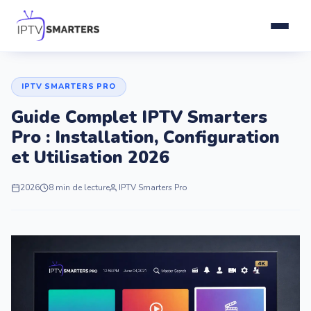
Accueil
IPTV SMARTERS PRO
Abonnement IPTV
Guide Complet IPTV Smarters
Pro : Installation, Configuration
Installation
et Utilisation 2026
Blog
2026
8 min de lecture
IPTV Smarters Pro
Contact
Commander