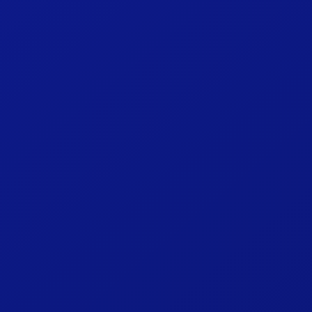
Ouvrez
IPTV Smarters Pro
sur votre apparei
1
un utilisateur"
.
Choisissez
"Connexion avec Xtream Codes 
2
plus stable pour votre
abonnement IPTV
.
Entrez votre
nom d'utilisateur
,
mot de pass