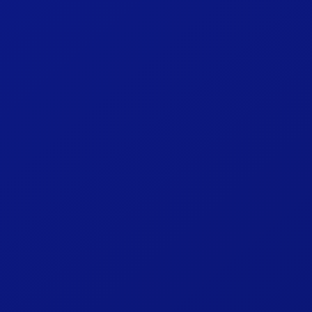
l et appuyez sur
"Ajouter
API"
— c'est la méthode la
e
et
URL du serveur
reçus