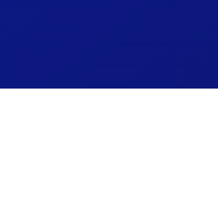
3
par email. Appuyez sur
"Se connecter"
.
Votre liste de chaînes se charge automatique
4
les chaînes
IPTV France
en HD et 4K.